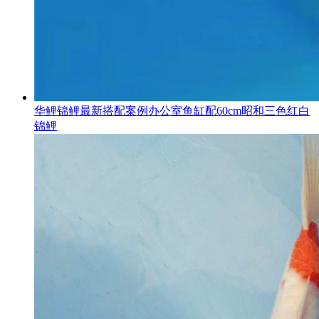
华鲤锦鲤最新搭配案例办公室鱼缸配60cm昭和三色红白
锦鲤