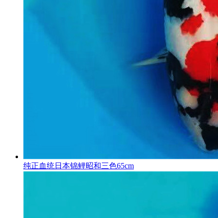
纯正血统日本锦鲤昭和三色65cm