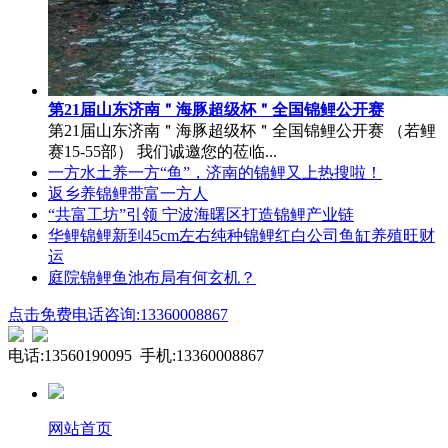
第21届山东济南＂海豚超级杯＂全国锦鲤公开赛
第21届山东济南＂海豚超级杯＂全国锦鲤公开赛 （若鲤
赛15-55部） 我们诚邀您的莅临...
一方水土养一方“鱼”，济南的锦鲤又上热搜啦！
返乡养锦鲤带富一方人
“共富工坊”引领 宁波海曙区打造锦鲤产业链
华鲤锦鲤新到45cm左右纯种锦鲤红白公司鱼缸养殖旺财
运
庭院锦鲤鱼池布局有何玄机？
点击免费电话咨询:13360008867
电话:13560190095 手机:13360008867
网站首页