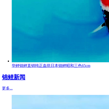
华鲤锦鲤直销纯正血统日本锦鲤昭和三色65cm
锦鲤新闻
更多...