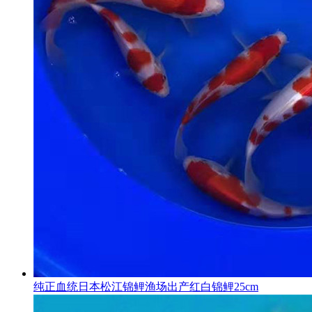
纯正血统日本松江锦鲤渔场出产红白锦鲤25cm