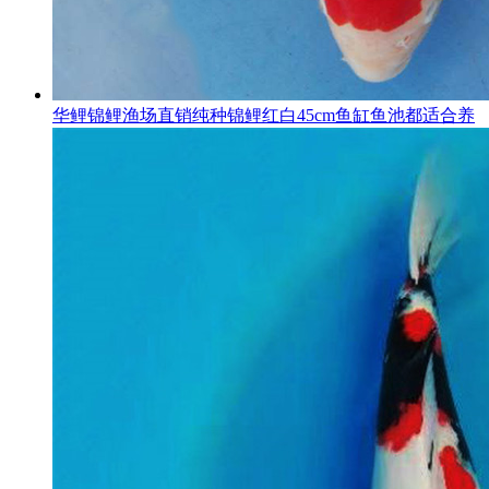
华鲤锦鲤渔场直销纯种锦鲤红白45cm鱼缸鱼池都适合养