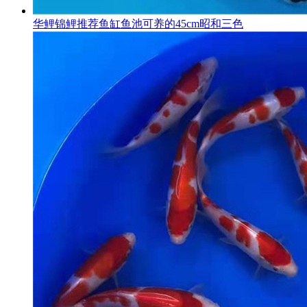
华鲤锦鲤推荐鱼缸鱼池可养的45cm昭和三色